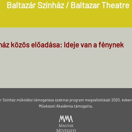
Baltazár Színház / Baltazar Theatre
nház közös előadása:
Ideje van a fénynek
ár Színház működési támogatása szakmai program megvalósítását 2020. évben
Művészeti Akadémia támogatta.