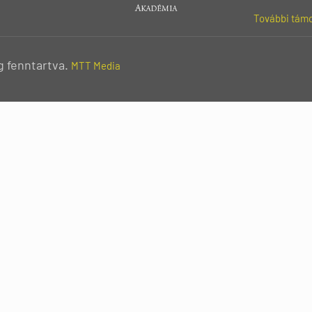
További támo
g fenntartva.
MTT Media