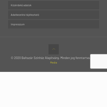
Közérdekű adatok
Adatkezelési tájékoztató
Impresszum
© 2020 Baltazár Színház Alapítvány. Minden jog fenntartva.
MTT
Media