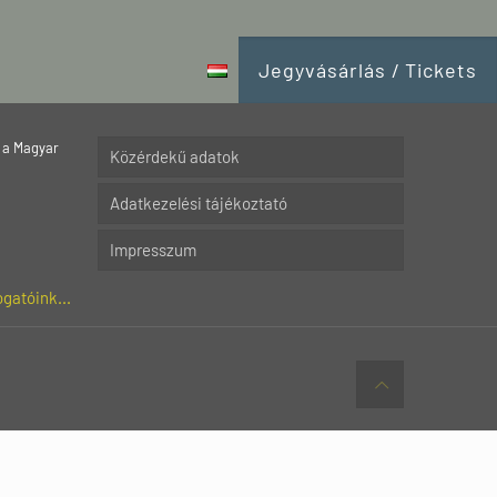
Jegyvásárlás / Tickets
 a Magyar
Közérdekű adatok
Adatkezelési tájékoztató
Impresszum
gatóink...