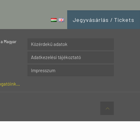
Jegyvásárlás / Tickets
 a Magyar
Közérdekű adatok
Adatkezelési tájékoztató
Impresszum
gatóink...