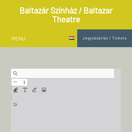
Baltazár Színház / Baltazar
Theatre
MENU
Jegyvásárlás / Tickets