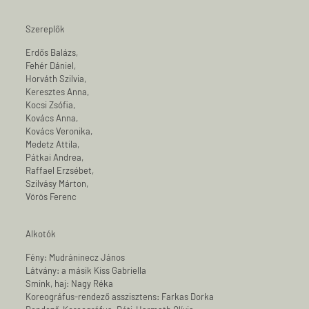
Szereplők
Erdős Balázs,
Fehér Dániel,
Horváth Szilvia,
Keresztes Anna,
Kocsi Zsófia,
Kovács Anna,
Kovács Veronika,
Medetz Attila,
Pátkai Andrea,
Raffael Erzsébet,
Szilvásy Márton,
Vörös Ferenc
Alkotók
Fény: Mudráninecz János
Látvány: a másik Kiss Gabriella
Smink, haj: Nagy Réka
Koreográfus-rendező asszisztens: Farkas Dorka