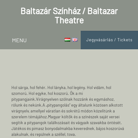
Baltazár Színház / Baltazar
Theatre
MENU
Jegyvásárlás / Tickets
Hol sárga, hol fehér. Hol lányka, hol legény. Hol vidám, hol
szomorú. Hol egyke, hol koszorú. Ők a mi
pitypangjaink.Virágnyelven szólnak hozzánk és egymáshoz,
rólunk és nekünk.A „pitypangolás” egy általunk közösen alkotott
virágnyelv, amellyel váratlan és sokrétű módon közelítünk a
szerelem témájához.Magyar költők és a színészek saját versei
segítik a pitypangok találkozásait és vágyaik szavakba öntését.
Játékos és pimasz bonyodalmakba keverednek, bájos koszorúvá
alakulnak, és repülnek a széllel, tova.