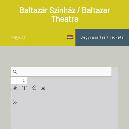
Baltazár Színház / Baltazar
Theatre
MENU
Jegyvásárlás / Tickets