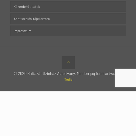
Közérdekű adatok
Adatkezelési tájékoztató
Impresszum
© 2020 Baltazár Színház Alapítvány. Minden jog fenntartva.
MTT
Media