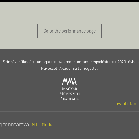
Go to the performance page
ár Színház működési támogatása szakmai program megvalósítását 2020. évben
Művészeti Akadémia támogatta.
További támo
g fenntartva.
MTT Media