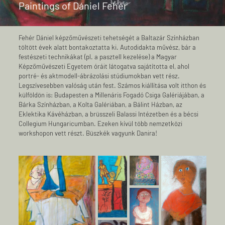
Paintings of Dániel Fehér
Fehér Dániel képzőművészeti tehetségét a Baltazár Színházban
töltött évek alatt bontakoztatta ki. Autodidakta művész, bár a
festészeti technikákat (pl. a pasztell kezelése) a Magyar
Képzőművészeti Egyetem óráit látogatva sajátította el, ahol
portré- és aktmodell-ábrázolási stúdiumokban vett rész.
Legszívesebben valóság után fest. Számos kiállítása volt itthon és
külföldön is: Budapesten a Millenáris Fogadó Csiga Galériájában, a
Bárka Színházban, a Kolta Galériában, a Bálint Házban, az
Eklektika Kávéházban, a brüsszeli Balassi Intézetben és a bécsi
Collegium Hungaricumban. Ezeken kívül több nemzetközi
workshopon vett részt. Büszkék vagyunk Danira!