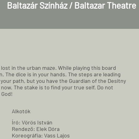
Baltazár Színház / Baltazar Theatre
e lost in the urban maze. While playing this board
. The dice is in your hands. The steps are leading
n your path, but you have the Guardian of the Desitny
now. The stake is to find your true self. Do not
f God!
Alkotók
Író: Vörös István
Rendező: Elek Dóra
Koreográfia: Vass Lajos