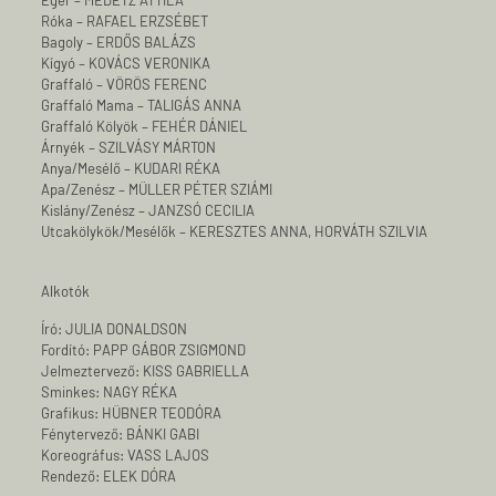
Egér – MEDETZ ATTILA
Róka – RAFAEL ERZSÉBET
Bagoly – ERDŐS BALÁZS
Kígyó – KOVÁCS VERONIKA
Graffaló – VÖRÖS FERENC
Graffaló Mama – TALIGÁS ANNA
Graffaló Kölyök – FEHÉR DÁNIEL
Árnyék – SZILVÁSY MÁRTON
Anya/Mesélő – KUDARI RÉKA
Apa/Zenész – MÜLLER PÉTER SZIÁMI
Kislány/Zenész – JANZSÓ CECILIA
Utcakölykök/Mesélők – KERESZTES ANNA, HORVÁTH SZILVIA
Alkotók
Író: JULIA DONALDSON
Fordító: PAPP GÁBOR ZSIGMOND
Jelmeztervező: KISS GABRIELLA
Sminkes: NAGY RÉKA
Grafikus: HÜBNER TEODÓRA
Fénytervező: BÁNKI GABI
Koreográfus: VASS LAJOS
Rendező: ELEK DÓRA