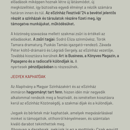
előadások miképpen hoznak létre új látásmódot, új
megközelítést, így biztosítva egyedi élményt a nézők számára
határon innen és túl.
Az eSzínház Fesztivál ’24 a bevétel jelentős
részét a színházak és társulatok részére fizeti meg, így
támogatva munkájukat, működésüket.
A közönség szavazása mellett szakmai zsűri is értékeli az
előadásokat.
A zsűri tagjai
: Sodró Eliza színművész, Török
Tamara dramaturg, Puskás Tamás igazgató-rendező, Závada
Péter költő-drámaíró és Légrádi Gergely, az eSzínház vezetője.
Továbbá kiosztásra kerülnek
Art is Business, a Könyves Magazin, a
Papageno és a radiocafé különdíjak is.
A
nyertesek
pénzdíjazásban
is részesülnek.
JEGYEK KAPHATÓAK
Az Alapítvány a Magyar Színházakért és az eSzínház
immáron
hagyományt tart fenn
, hiszen idén már negyedik
alkalommal rendezik meg a fesztivált, és ismételten kiosztásra
kerül az eSzínház Közönségdíj, a szakmai díjak és a különdíjak.
Jegyek és bérletek már kaphatóak, amelyek megvásárlásával
minket is támogattok, otthonról kényelmesen, és számtalan
kiváló darabot tekinthettek meg.
Ahogyan a darabnak, nekünk is ez a mottónk: Csak együtt