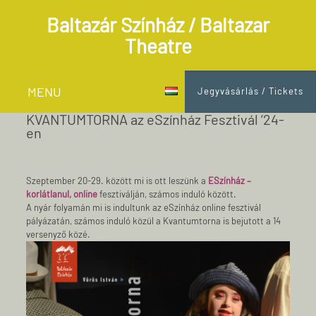
Baltazár Színház / Baltazar
Theatre
MENU
Jegyvásárlás / Tickets
KVANTUMTORNA az eSzínház Fesztivál ’24-
en
Szeptember 20-29. között mi is ott leszünk a
ESzínház –
korlátlanul, online
fesztiválján, számos induló között.
A nyár folyamán mi is indultunk az eSzínház online fesztivál
pályázatán, számos induló közül a Kvantumtorna is bejutott a 14
versenyző közé.