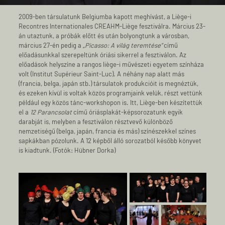
2009-ben társulatunk Belgiumba kapott meghívást, a Liège-i
Recontres Internationales CREAHM-Liège fesztiválra. Március 23-
án utaztunk, a próbák előtt és után bolyongtunk a városban,
március 27-én pedig a
„Picasso: A világ teremtése”
című
előadásunkkal szerepeltünk óriási sikerrel a fesztiválon. Az
előadások helyszíne a rangos liège-i művészeti egyetem színháza
volt (Institut Supérieur Saint-Luc). A néhány nap alatt más
(francia, belga, japán stb.) társulatok produkcióit is megnéztük,
és ezeken kívül is voltak közös programjaink velük, részt vettünk
például egy közös tánc-workshopon is. Itt, Liège-ben készítettük
el a
12 Parancsolat
című óriás­plakát-képsorozatunk egyik
darabját is, melyben a fesztiválon résztvevő különböző
nemzetiségű (belga, japán, francia és más) színészekkel színes
sapkákban pózolunk. A 12 képből álló sorozatból később könyvet
is kiadtunk. (Fotók: Hübner Dorka)