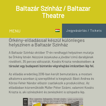
Baltazár Színház / Baltazar
Theatre
MENU
Jegyvásárlás / Tickets
Örkény-előadással készül különleges
helyszínen a Baltazár Színház
A Baltazár Színház október 17-én rendhagyó helyszínen mutatja
be Örkény István
Nézzünk bizakodva a jövőbe!
című darabjának
rövidített, 35 perces változatát, Kováts Kriszta rendezésében:
a
társulat egy budapesti büntetés-végrehajtási intézetben lép fel.
Az előadás eredetileg 2016-ban került bemutatásra, a mostani
alkalomra azonban új szereplőkkel is kiegészül: Básti Andrea és
Kőrösi-Fehér Nándor először csatlakozik a produkcióhoz. Az
előadásban közreműködik Müller Péter Sziámi, valamint Kováts
Kriszta is, aki színészként és zenészként is színpadra lép.