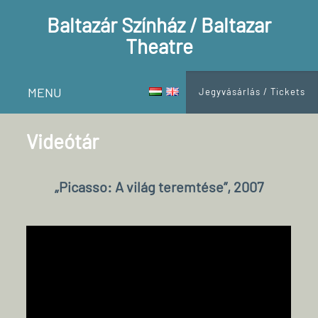
Baltazár Színház / Baltazar
Theatre
MENU
Jegyvásárlás / Tickets
Videótár
„Picasso: A világ teremtése”, 2007