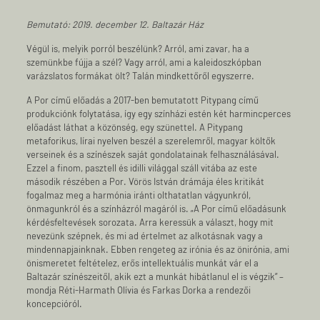
Bemutató: 2019. december 12. Baltazár Ház
Végül is, melyik porról beszélünk? Arról, ami zavar, ha a
szemünkbe fújja a szél? Vagy arról, ami a kaleidoszkópban
varázslatos formákat ölt? Talán mindkettőről egyszerre.
A Por című előadás a 2017-ben bemutatott Pitypang című
produkciónk folytatása, így egy színházi estén két harmincperces
előadást láthat a közönség, egy szünettel. A Pitypang
metaforikus, lírai nyelven beszél a szerelemről, magyar költők
verseinek és a színészek saját gondolatainak felhasználásával.
Ezzel a finom, pasztell és idilli világgal száll vitába az este
második részében a Por. Vörös István drámája éles kritikát
fogalmaz meg a harmónia iránti olthatatlan vágyunkról,
önmagunkról és a színházról magáról is. „A Por című előadásunk
kérdésfeltevések sorozata. Arra keressük a választ, hogy mit
nevezünk szépnek, és mi ad értelmet az alkotásnak vagy a
mindennapjainknak. Ebben rengeteg az irónia és az önirónia, ami
önismeretet feltételez, erős intellektuális munkát vár el a
Baltazár színészeitől, akik ezt a munkát hibátlanul el is végzik” –
mondja Réti-Harmath Olívia és Farkas Dorka a rendezői
koncepcióról.