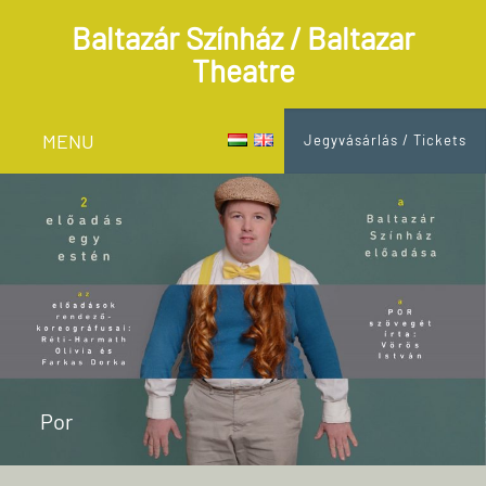
Baltazár Színház / Baltazar
Theatre
MENU
Jegyvásárlás / Tickets
Por