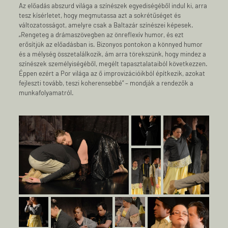
Az előadás abszurd világa a színészek egyediségéből indul ki, arra
tesz kísérletet, hogy megmutassa azt a sokrétűséget és
változatosságot, amelyre csak a Baltazár színészei képesek.
„Rengeteg a drámaszövegben az önreflexív humor, és ezt
erősítjük az előadásban is. Bizonyos pontokon a könnyed humor
és a mélység összetalálkozik, ám arra törekszünk, hogy mindez a
színészek személyiségéből, megélt tapasztalataiból következzen.
Éppen ezért a Por világa az ő improvizációikból építkezik, azokat
fejleszti tovább, teszi koherensebbé” – mondják a rendezők a
munkafolyamatról.