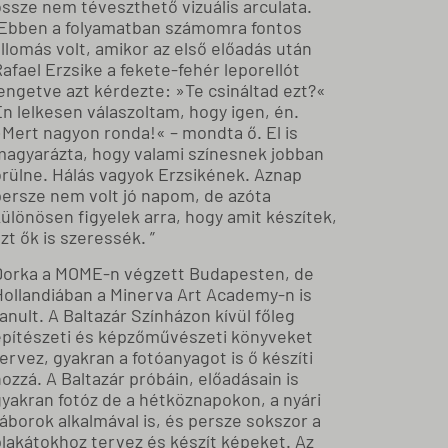
ssze nem téveszthető vizuális arculata.
„Ebben a folyamatban számomra fontos
llomás volt, amikor az első előadás után
afael Erzsike a fekete-fehér leporellót
engetve azt kérdezte: »Te csináltad ezt?«
n lelkesen válaszoltam, hogy igen, én.
»Mert nagyon ronda!« – mondta ő. El is
magyarázta, hogy valami színesnek jobban
örülne. Hálás vagyok Erzsikének. Aznap
persze nem volt jó napom, de azóta
ülönösen figyelek arra, hogy amit készítek,
zt ők is szeressék. ”
Dorka a MOME-n végzett Budapesten, de
Hollandiában a Minerva Art Academy-n is
anult. A Baltazár Színházon kívül főleg
építészeti és képzőművészeti könyveket
ervez, gyakran a fotóanyagot is ő készíti
ozzá. A Baltazár próbáin, előadásain is
gyakran fotóz de a hétköznapokon, a nyári
áborok alkalmával is, és persze sokszor a
plakátokhoz tervez és készít képeket. Az