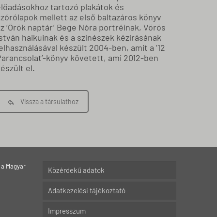
előadásokhoz tartozó plakátok és
zórólapok mellett az első baltazáros könyv
z ‘Örök naptár’ Bege Nóra portréinak, Vörös
stván haikuinak és a színészek kézírásának
elhasználásával készült 2004-ben, amit a ’12
Parancsolat’-könyv követett, ami 2012-ben
észült el.
Vissza a társulathoz
 a Magyar
Közérdekű adatok
Adatkezelési tájékoztató
Impresszum