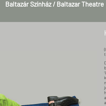
Baltazár Színház / Baltazar Theatre
(
b
‘
a
a