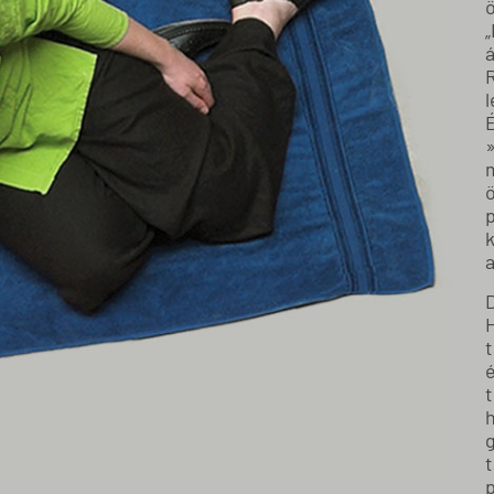
ö
á
R
l
É
k
a
t
t
h
t