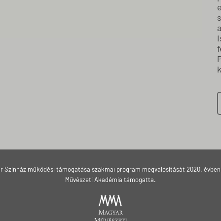
s
a
I
f
k
ár Színház működési támogatása szakmai program megvalósítását 2020. évben
Művészeti Akadémia támogatta.