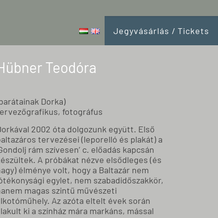
Jegyvásárlás / Tickets
Hübner Teodóra
barátainak Dorka)
tervezőgrafikus, fotográfus
Dorkával 2002 óta dolgozunk együtt. Első
altazáros tervezései (leporelló és plakát) a
Gondolj rám szívesen’ c. előadás kapcsán
készültek. A próbákat nézve elsődleges (és
nagy) élménye volt, hogy a Baltazár nem
jótékonysági egylet, nem szabadidőszakkör,
hanem magas szintű művészeti
lkotóműhely. Az azóta eltelt évek során
lakult ki a színház mára markáns, mással