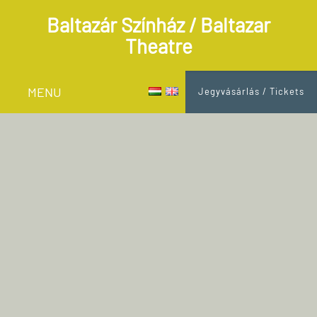
Baltazár Színház / Baltazar
Theatre
MENU
Jegyvásárlás / Tickets