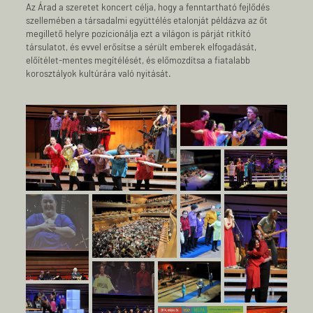
Az Árad a szeretet koncert célja, hogy a fenntartható fejlődés
szellemében a társadalmi együttélés etalonját példázva az őt
megillető helyre pozícionálja ezt a világon is párját ritkító
társulatot, és evvel erősítse a sérült emberek elfogadását,
előítélet-mentes megítélését, és előmozdítsa a fiatalabb
korosztályok kultúrára való nyitását.