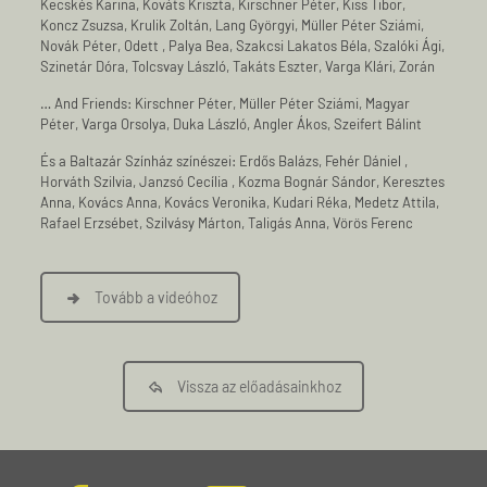
Kecskés Karina, Kováts Kriszta, Kirschner Péter, Kiss Tibor,
Koncz Zsuzsa, Krulik Zoltán, Lang Györgyi, Müller Péter Sziámi,
Novák Péter, Odett , Palya Bea, Szakcsi Lakatos Béla, Szalóki Ági,
Szinetár Dóra, Tolcsvay László, Takáts Eszter, Varga Klári, Zorán
… And Friends: Kirschner Péter, Müller Péter Sziámi, Magyar
Péter, Varga Orsolya, Duka László, Angler Ákos, Szeifert Bálint
És a Baltazár Színház színészei: Erdős Balázs, Fehér Dániel ,
Horváth Szilvia, Janzsó Cecília , Kozma Bognár Sándor, Keresztes
Anna, Kovács Anna, Kovács Veronika, Kudari Réka, Medetz Attila,
Rafael Erzsébet, Szilvásy Márton, Taligás Anna, Vörös Ferenc
Tovább a videóhoz
Vissza az előadásainkhoz