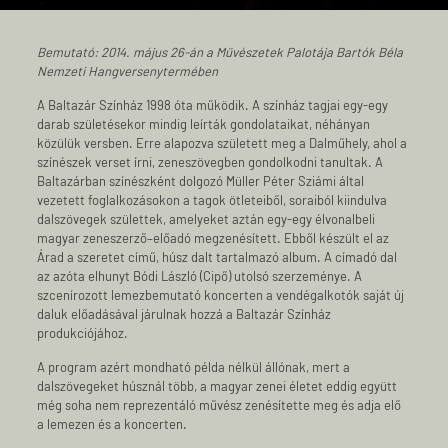
Bemutató: 2014. május 26-án a Művészetek Palotája Bartók Béla
Nemzeti Hangversenytermében
A Baltazár Színház 1998 óta működik. A színház tagjai egy-egy
darab születésekor mindig leírták gondolataikat, néhányan
közülük versben. Erre alapozva született meg a Dalműhely, ahol a
színészek verset írni, zeneszövegben gondolkodni tanultak. A
Baltazárban színészként dolgozó Müller Péter Sziámi által
vezetett foglalkozásokon a tagok ötleteiből, soraiból kiindulva
dalszövegek születtek, amelyeket aztán egy-egy élvonalbeli
magyar zeneszerző–előadó megzenésített. Ebből készült el az
Árad a szeretet című, húsz dalt tartalmazó album. A címadó dal
az azóta elhunyt Bódi László (Cipő) utolsó szerzeménye. A
szcenírozott lemezbemutató koncerten a vendégalkotók saját új
daluk előadásával járulnak hozzá a Baltazár Színház
produkciójához.
A program azért mondható példa nélkül állónak, mert a
dalszövegeket húsznál több, a magyar zenei életet eddig együtt
még soha nem reprezentáló művész zenésítette meg és adja elő
a lemezen és a koncerten.