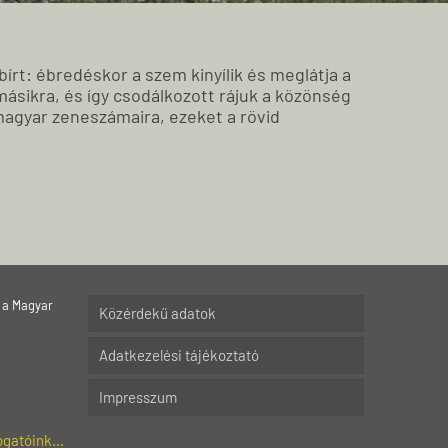
írt: ébredéskor a szem kinyílik és meglátja a
 másikra, és így csodálkozott rájuk a közönség
magyar zeneszámaira, ezeket a rövid
 a Magyar
Közérdekű adatok
Adatkezelési tájékoztató
Impresszum
gatóink...