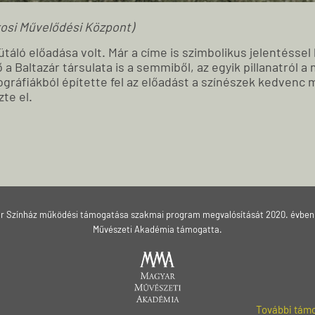
osi Művelődési Központ)
áló előadása volt. Már a címe is szimbolikus jelentéssel b
 a Baltazár társulata is a semmiből, az egyik pillanatról a
ráfiákból építette fel az előadást a színészek kedvenc 
te el.
ár Színház működési támogatása szakmai program megvalósítását 2020. évben
Művészeti Akadémia támogatta.
További támo