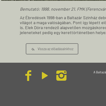
Bemutató: 1998. november 21. FMK (Ferencvár
Az Ébredések 1998-ban a Baltazár Színház debüt
világot a maga valóságában. Pont így lépett elő
is. Elek Dóra rendező alapvetően mozgáskoreog
jeleneteket pedig egy kerettörténetben helyez
Vissza az előadásainkhoz
A Baltaz