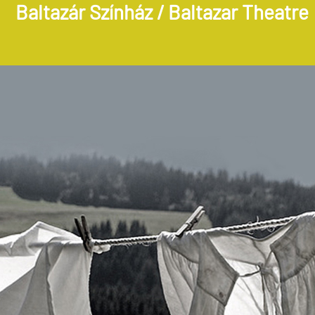
Baltazár Színház / Baltazar Theatre